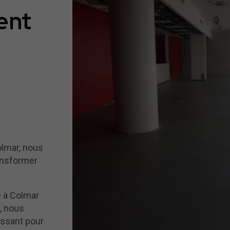
ent
lmar, nous
ansformer
e à Colmar
e, nous
lissant pour