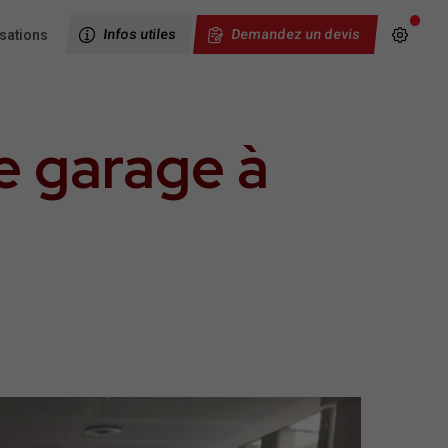
isations
Infos utiles
Demandez un devis
e garage à