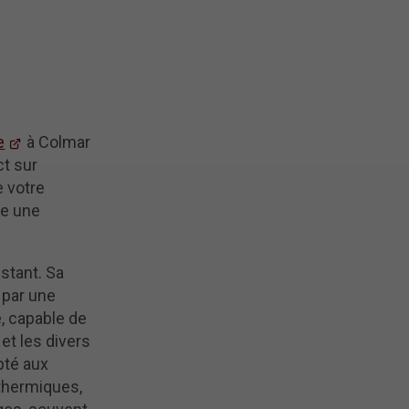
e
à Colmar
ct sur
e votre
me une
stant. Sa
 par une
e, capable de
et les divers
pté aux
thermiques,