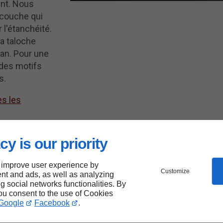
nt. Nous
-couche qui
 l'étanchéité.
la taloche
lan. Pour une
 des motifs
s.
es les
cy is our priority
 improve user experience by
Customize
nt and ads, as well as analyzing
ng social networks functionalities. By
you consent to the use of Cookies
Google
Facebook
.