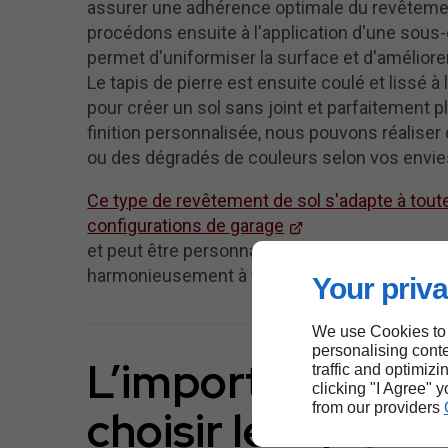
assurer une adhérence optimale du revêteme
procédons ensuite à l'application d'une sous
permet d'uniformiser la surface et d'améliorer
Le tapis de pierre est ensuite coulé et lissé à 
pour créer un sol sans joint et parfaitement p
finition personnalisée, nous pouvons réaliser
ou des dégradés de couleurs selon vos envie
Ce type de revêtement de sol s'adapte à tout
configurations de garage
et peut être personnalisé pour s'intégrer
harmonieusement à votre environnement.
Your priva
We use Cookies to
personalising conte
L’importance de
traffic and optimizi
clicking "I Agree" 
from our providers
choisir le tapis de